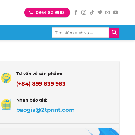
0964 82 9983
Tìm
kiếm:
Tư vấn về sản phẩm:
(+84) 899 839 983
Nhận báo giá:
baogia@2tprint.com