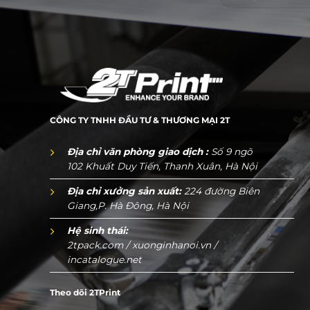
CÔNG TY TNHH ĐẦU TƯ & THƯƠNG MẠI 2T
Địa chỉ văn phòng giao dịch :
Số 9 ngõ
102 Khuất Duy Tiến, Thanh Xuân, Hà Nội
Địa chỉ xưởng sản xuất:
224 đường Biên
Giang,P. Hà Đông, Hà Nội
Hệ sinh thái:
2tpack.com
/
xuonginhanoi.vn
/
incatalogue.net
Theo dõi 2TPrint