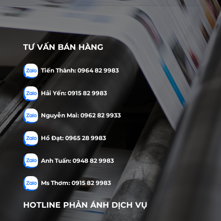
TƯ VẤN BÁN HÀNG
Tiến Thành: 0964 82 9983
Hải Yến: 0915 82 9983
Nguyễn Mai: 0962 82 9933
Hồ Đạt: 0965 28 9983
Anh Tuấn: 0948 82 9983
Ms Thơm: 0915 82 9983
HOTLINE PHẢN ÁNH DỊCH VỤ