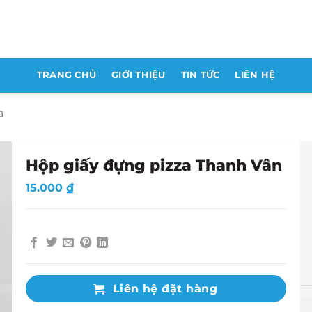
TRANG CHỦ
GIỚI THIỆU
TIN TỨC
LIÊN HỆ
a
Hộp giấy đựng pizza Thanh Vân
15.000
₫
Liên hệ đặt hàng