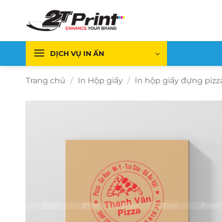
Bỏ
qua
nội
dung
DỊCH VỤ IN ẤN
Trang chủ
/
In Hộp giấy
/
In hộp giấy đựng pizz