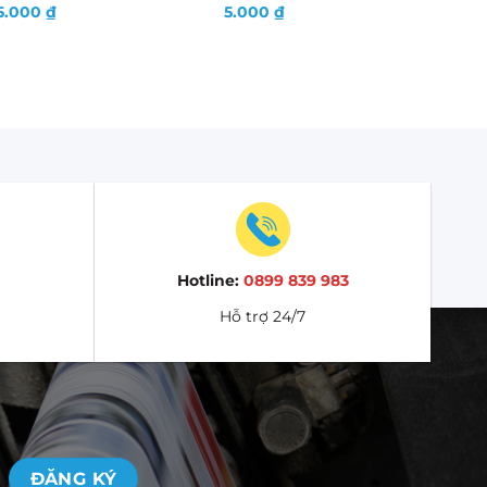
5.000
₫
5.000
₫
Hotline:
0899 839 983
Hỗ trợ 24/7