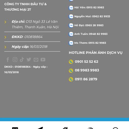
CÔNG TY TNHH ĐẦU TƯ &
Hải Yến: 0915 82 9983
THƯƠNG MẠI 2T
Nguyễn Mai: 0962 82 9933
Địa chỉ:
D13 Ngõ 33 Lê Văn
Hồ Đạt: 0965 28 9983
Thiêm, Thanh Xuân, Hà Nội
Anh Tuấn: 0948 82 9983
ĐKKD
: 010818864
Ms Thơm: 0915 82 9983
Ngày cấp:
16/03/2018
HOTLINE PHẢN ÁNH DỊCH VỤ
0901 52 52 62
DKKD : 0108188364 - Ngày cấp :
08 9983 9983
16/03/2018
0911 86 2879
Copyright 2026 ©
2Tprint