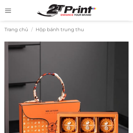
Bỏ
qua
nội
dung
Trang chủ
/
Hộp bánh trung thu