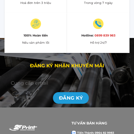
Hoá đơn trên 3 triệu
Trong vòng 7 ngày
100% Hoàn tiền
Hotline:
0899 839 983
Nếu sản phẩm lỗi
Hỗ trợ 24/7
ĐĂNG KÝ NHẬN KHUYẾN MÃI
TƯ VẤN BÁN HÀNG
Tiến Thành: 0964 82 9983