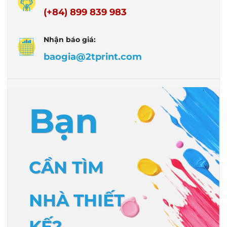
(+84) 899 839 983
Nhận báo giá:
baogia@2tprint.com
Bạn
CẦN TÌM
NHÀ THIẾT
KẾ?