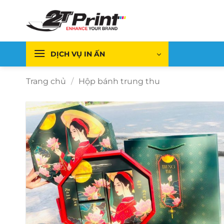
Bỏ
qua
nội
dung
DỊCH VỤ IN ẤN
Trang chủ
/
Hộp bánh trung thu