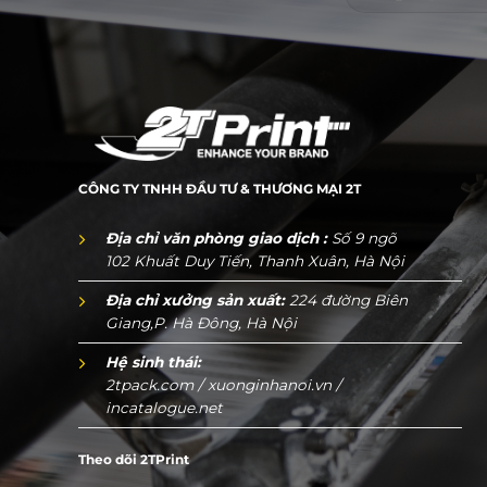
CÔNG TY TNHH ĐẦU TƯ & THƯƠNG MẠI 2T
Địa chỉ văn phòng giao dịch :
Số 9 ngõ
102 Khuất Duy Tiến, Thanh Xuân, Hà Nội
Địa chỉ xưởng sản xuất:
224 đường Biên
Giang,P. Hà Đông, Hà Nội
Hệ sinh thái:
2tpack.com
/
xuonginhanoi.vn
/
incatalogue.net
Theo dõi 2TPrint