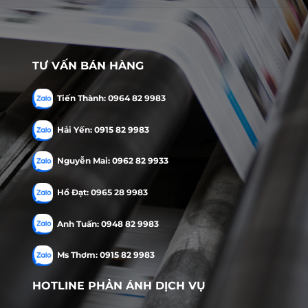
TƯ VẤN BÁN HÀNG
Tiến Thành: 0964 82 9983
Hải Yến: 0915 82 9983
Nguyễn Mai: 0962 82 9933
Hồ Đạt: 0965 28 9983
Anh Tuấn: 0948 82 9983
Ms Thơm: 0915 82 9983
HOTLINE PHẢN ÁNH DỊCH VỤ