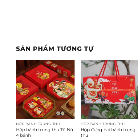
SẢN PHẨM TƯƠNG TỰ
HỘP BÁNH TRUNG THU
HỘP BÁNH TRUNG THU
thu
Hộp bánh trung thu Tố Nữ
Hộp đựng hai bánh trung
4 bánh
thu