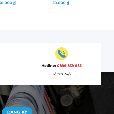
50.000
₫
50.000
₫
Hotline:
0899 839 983
Hỗ trợ 24/7