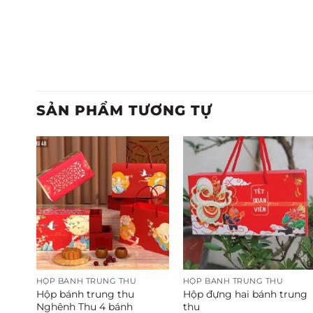
SẢN PHẨM TƯƠNG TỰ
HỘP BÁNH TRUNG THU
HỘP BÁNH TRUNG THU
ạch
Hộp bánh trung thu
Hộp đựng hai bánh trung
Nghênh Thu 4 bánh
thu