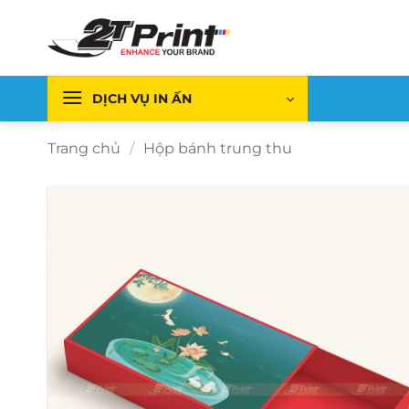
Bỏ
qua
nội
dung
DỊCH VỤ IN ẤN
Trang chủ
/
Hộp bánh trung thu