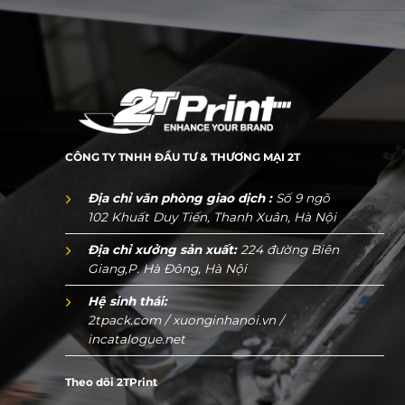
CÔNG TY TNHH ĐẦU TƯ & THƯƠNG MẠI 2T
Địa chỉ văn phòng giao dịch :
Số 9 ngõ
102 Khuất Duy Tiến, Thanh Xuân, Hà Nội
Địa chỉ xưởng sản xuất:
224 đường Biên
Giang,P. Hà Đông, Hà Nội
Hệ sinh thái:
2tpack.com
/
xuonginhanoi.vn
/
incatalogue.net
Theo dõi 2TPrint