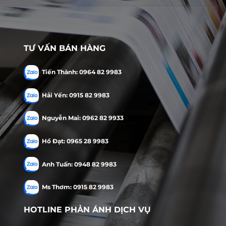
TƯ VẤN BÁN HÀNG
Tiến Thành: 0964 82 9983
Hải Yến: 0915 82 9983
Nguyễn Mai: 0962 82 9933
Hồ Đạt: 0965 28 9983
Anh Tuấn: 0948 82 9983
Ms Thơm: 0915 82 9983
HOTLINE PHẢN ÁNH DỊCH VỤ