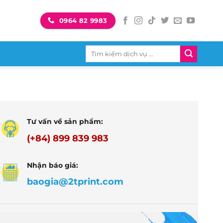
0964 82 9983
Tìm
kiếm:
Tư vấn về sản phẩm:
(+84) 899 839 983
Nhận báo giá:
baogia@2tprint.com