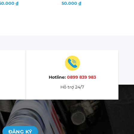
50.000
₫
50.000
₫
Hotline:
0899 839 983
Hỗ trợ 24/7