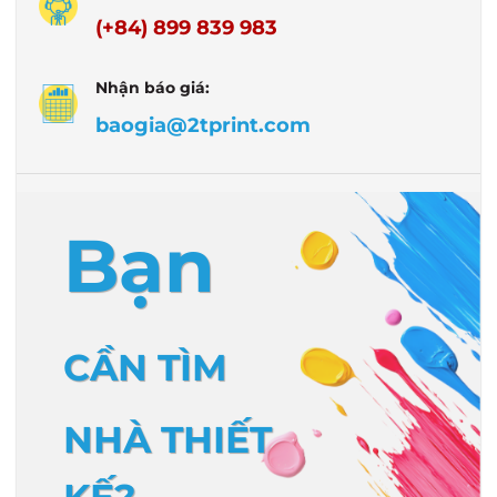
(+84) 899 839 983
Nhận báo giá:
baogia@2tprint.com
Bạn
CẦN TÌM
NHÀ THIẾT