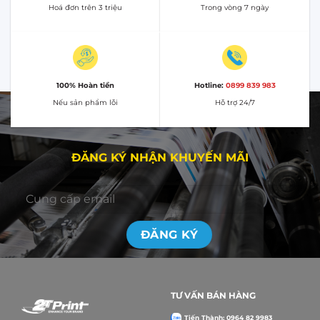
Hoá đơn trên 3 triệu
Trong vòng 7 ngày
100% Hoàn tiền
Hotline:
0899 839 983
Nếu sản phẩm lỗi
Hỗ trợ 24/7
ĐĂNG KÝ NHẬN KHUYẾN MÃI
TƯ VẤN BÁN HÀNG
Tiến Thành: 0964 82 9983