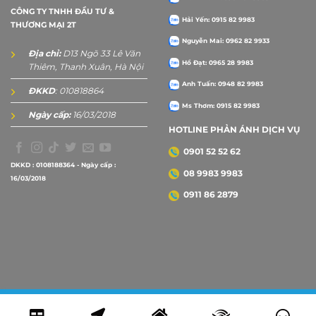
CÔNG TY TNHH ĐẦU TƯ &
Hải Yến: 0915 82 9983
THƯƠNG MẠI 2T
Nguyễn Mai: 0962 82 9933
Địa chỉ:
D13 Ngõ 33 Lê Văn
Hồ Đạt: 0965 28 9983
Thiêm, Thanh Xuân, Hà Nội
Anh Tuấn: 0948 82 9983
ĐKKD
: 010818864
Ms Thơm: 0915 82 9983
Ngày cấp:
16/03/2018
HOTLINE PHẢN ÁNH DỊCH VỤ
0901 52 52 62
DKKD : 0108188364 - Ngày cấp :
08 9983 9983
16/03/2018
0911 86 2879
Copyright 2026 ©
2Tprint