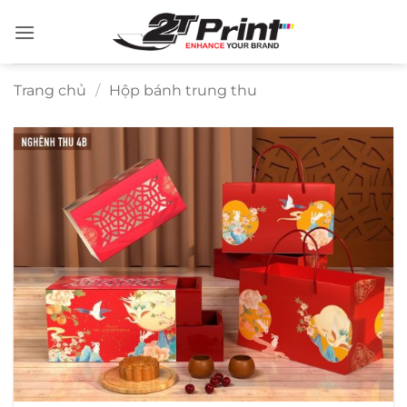
Bỏ
qua
nội
dung
Trang chủ
/
Hộp bánh trung thu