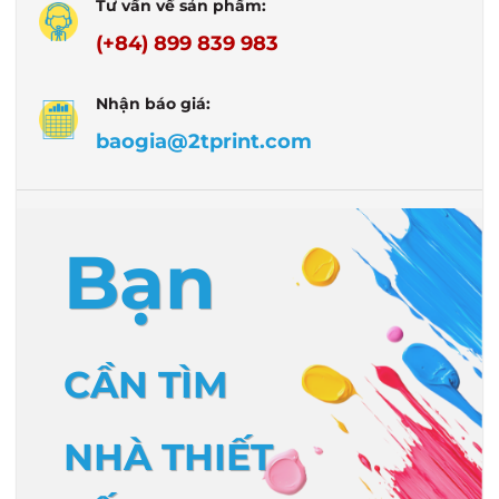
Tư vấn về sản phẩm:
(+84) 899 839 983
Nhận báo giá:
baogia@2tprint.com
Bạn
CẦN TÌM
NHÀ THIẾT