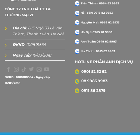
Tiến Thành: 0964 82 9983
CÔNG TY TNHH ĐẦU TƯ &
Hải Yến: 0915 82 9983
THƯƠNG MẠI 2T
Nguyễn Mai: 0962 82 9933
Địa chỉ:
D13 Ngõ 33 Lê Văn
Hồ Đạt: 0965 28 9983
Thiêm, Thanh Xuân, Hà Nội
Anh Tuấn: 0948 82 9983
ĐKKD
: 010818864
Ms Thơm: 0915 82 9983
Ngày cấp:
16/03/2018
HOTLINE PHẢN ÁNH DỊCH VỤ
0901 52 52 62
DKKD : 0108188364 - Ngày cấp :
08 9983 9983
16/03/2018
0911 86 2879
Copyright 2026 ©
2Tprint