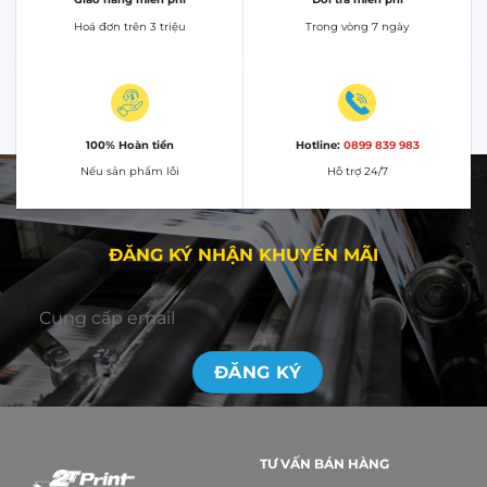
Hoá đơn trên 3 triệu
Trong vòng 7 ngày
100% Hoàn tiền
Hotline:
0899 839 983
Nếu sản phẩm lỗi
Hỗ trợ 24/7
ĐĂNG KÝ NHẬN KHUYẾN MÃI
TƯ VẤN BÁN HÀNG