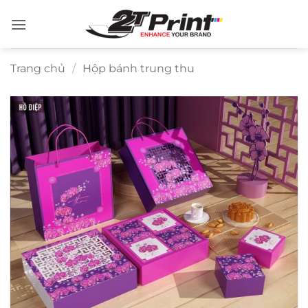
Bỏ
qua
nội
dung
Trang chủ
/
Hộp bánh trung thu