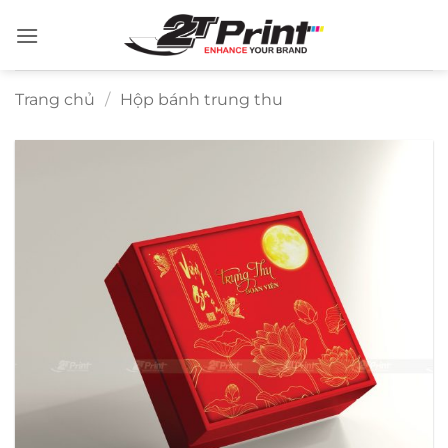
Bỏ
qua
nội
dung
Trang chủ
/
Hộp bánh trung thu