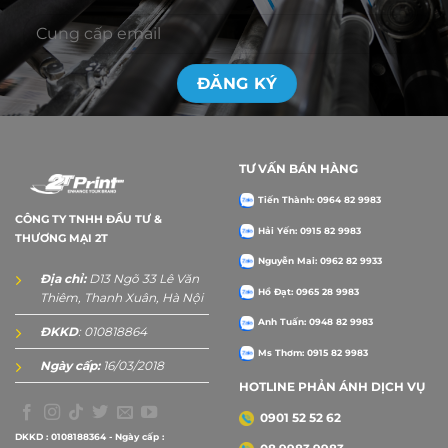
TƯ VẤN BÁN HÀNG
Tiến Thành: 0964 82 9983
CÔNG TY TNHH ĐẦU TƯ &
Hải Yến: 0915 82 9983
THƯƠNG MẠI 2T
Nguyễn Mai: 0962 82 9933
Địa chỉ:
D13 Ngõ 33 Lê Văn
Hồ Đạt: 0965 28 9983
Thiêm, Thanh Xuân, Hà Nội
Anh Tuấn: 0948 82 9983
ĐKKD
: 010818864
Ms Thơm: 0915 82 9983
Ngày cấp:
16/03/2018
HOTLINE PHẢN ÁNH DỊCH VỤ
0901 52 52 62
DKKD : 0108188364 - Ngày cấp :