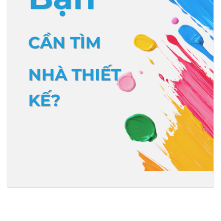
CẦN TÌM
NHÀ THIẾT
KẾ?