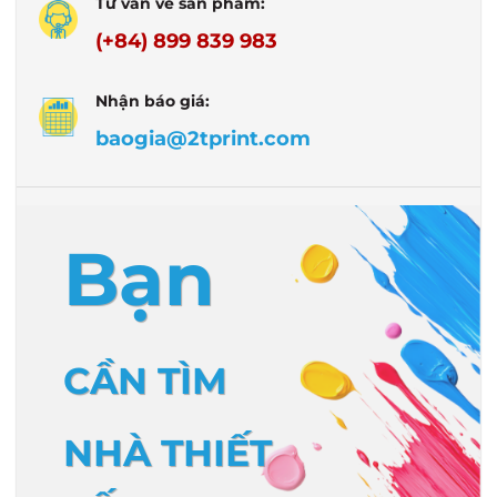
Tư vấn về sản phẩm:
(+84) 899 839 983
Nhận báo giá:
baogia@2tprint.com
Bạn
CẦN TÌM
NHÀ THIẾT