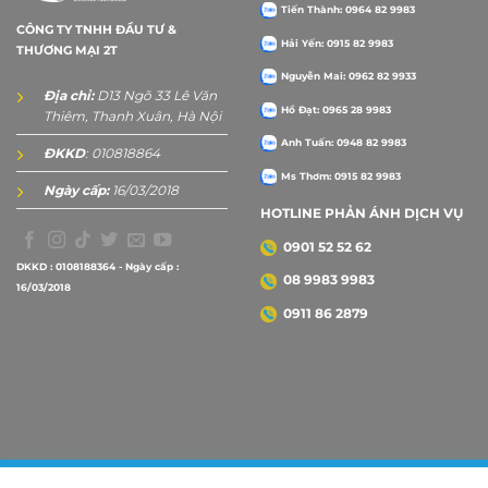
Tiến Thành: 0964 82 9983
CÔNG TY TNHH ĐẦU TƯ &
Hải Yến: 0915 82 9983
THƯƠNG MẠI 2T
Nguyễn Mai: 0962 82 9933
Địa chỉ:
D13 Ngõ 33 Lê Văn
Hồ Đạt: 0965 28 9983
Thiêm, Thanh Xuân, Hà Nội
Anh Tuấn: 0948 82 9983
ĐKKD
: 010818864
Ms Thơm: 0915 82 9983
Ngày cấp:
16/03/2018
HOTLINE PHẢN ÁNH DỊCH VỤ
0901 52 52 62
DKKD : 0108188364 - Ngày cấp :
08 9983 9983
16/03/2018
0911 86 2879
Copyright 2026 ©
2Tprint