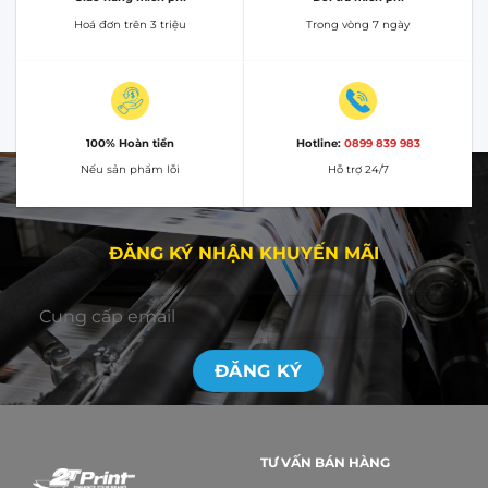
Hoá đơn trên 3 triệu
Trong vòng 7 ngày
100% Hoàn tiền
Hotline:
0899 839 983
Nếu sản phẩm lỗi
Hỗ trợ 24/7
ĐĂNG KÝ NHẬN KHUYẾN MÃI
TƯ VẤN BÁN HÀNG