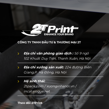
CÔNG TY TNHH ĐẦU TƯ & THƯƠNG MẠI 2T
Địa chỉ văn phòng giao dịch :
Số 9 ngõ
102 Khuất Duy Tiến, Thanh Xuân, Hà Nội
Địa chỉ xưởng sản xuất:
224 đường Biên
Giang,P. Hà Đông, Hà Nội
Hệ sinh thái:
2tpack.com
/
xuonginhanoi.vn
/
incatalogue.net
Theo dõi 2TPrint