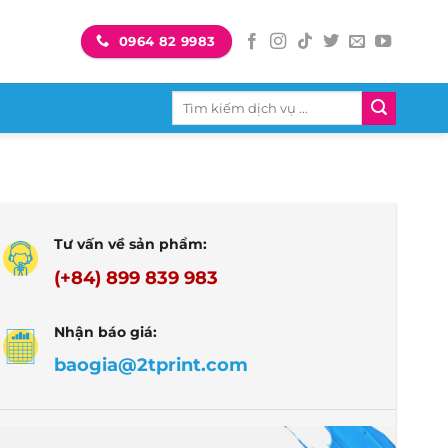
0964 82 9983
Tìm
kiếm:
Tư vấn về sản phẩm:
(+84) 899 839 983
Nhận báo giá:
baogia@2tprint.com