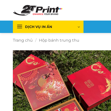
Bỏ
qua
nội
dung
DỊCH VỤ IN ẤN
Trang chủ
/
Hộp bánh trung thu