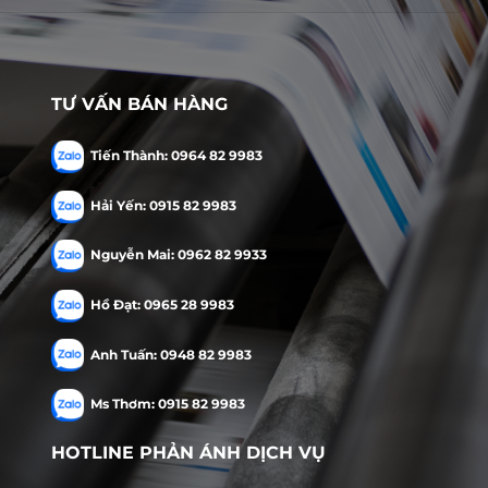
TƯ VẤN BÁN HÀNG
Tiến Thành: 0964 82 9983
Hải Yến: 0915 82 9983
Nguyễn Mai: 0962 82 9933
Hồ Đạt: 0965 28 9983
Anh Tuấn: 0948 82 9983
Ms Thơm: 0915 82 9983
HOTLINE PHẢN ÁNH DỊCH VỤ