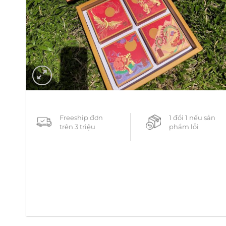
Freeship đơn
1 đổi 1 nếu sản
trên 3 triệu
phẩm lỗi