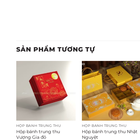
SẢN PHẨM TƯƠNG TỰ
HỘP BÁNH TRUNG THU
HỘP BÁNH TRUNG THU
im
Hộp bánh trung thu
Hộp bánh trung thu Nhật
Vượng Gia đỏ
Nguyệt