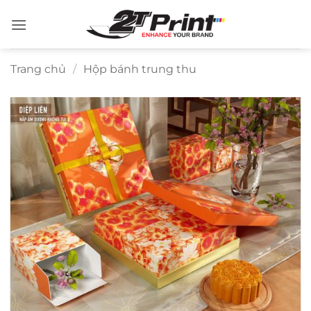
Bỏ
qua
nội
dung
Trang chủ
/
Hộp bánh trung thu