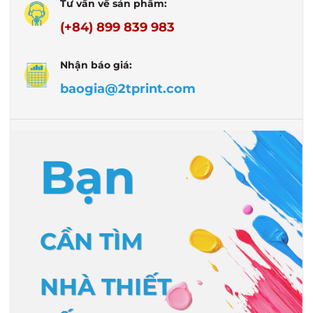
Tư vấn về sản phẩm:
(+84) 899 839 983
Nhận báo giá:
baogia@2tprint.com
Bạn
CẦN TÌM
NHÀ THIẾT