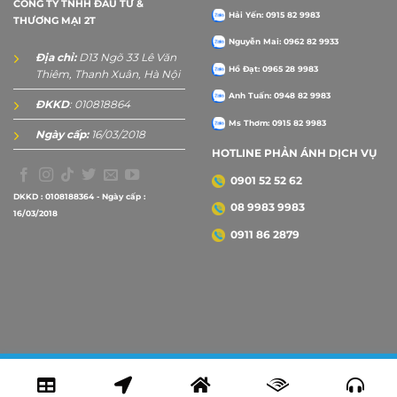
CÔNG TY TNHH ĐẦU TƯ &
Hải Yến: 0915 82 9983
THƯƠNG MẠI 2T
Nguyễn Mai: 0962 82 9933
Địa chỉ:
D13 Ngõ 33 Lê Văn
Hồ Đạt: 0965 28 9983
Thiêm, Thanh Xuân, Hà Nội
Anh Tuấn: 0948 82 9983
ĐKKD
: 010818864
Ms Thơm: 0915 82 9983
Ngày cấp:
16/03/2018
HOTLINE PHẢN ÁNH DỊCH VỤ
0901 52 52 62
DKKD : 0108188364 - Ngày cấp :
08 9983 9983
16/03/2018
0911 86 2879
Copyright 2026 ©
2Tprint