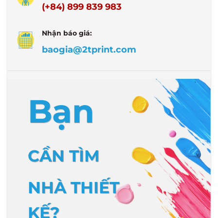
(+84) 899 839 983
Nhận báo giá:
baogia@2tprint.com
Bạn
CẦN TÌM
NHÀ THIẾT
KẾ?