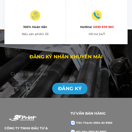
100% Hoàn tiền
Hotline:
0899 839 983
Nếu sản phẩm lỗi
Hỗ trợ 24/7
ĐĂNG KÝ NHẬN KHUYẾN MÃI
TƯ VẤN BÁN HÀNG
Tiến Thành: 0964 82 9983
CÔNG TY TNHH ĐẦU TƯ &
Hải Yến: 0915 82 9983