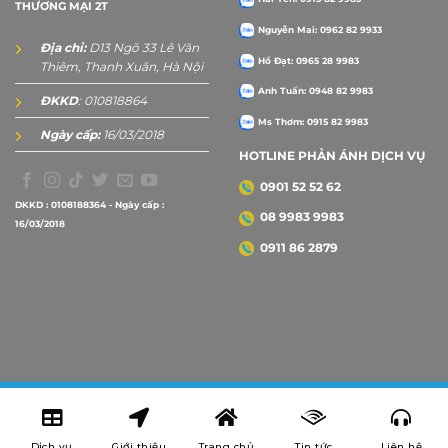
THƯƠNG MẠI 2T
Nguyễn Mai: 0962 82 9933
Địa chỉ:
D13 Ngõ 33 Lê Văn
Hồ Đạt: 0965 28 9983
Thiêm, Thanh Xuân, Hà Nội
Anh Tuấn: 0948 82 9983
ĐKKD
: 010818864
Ms Thơm: 0915 82 9983
Ngày cấp:
16/03/2018
HOTLINE PHẢN ÁNH DỊCH VỤ
0901 52 52 62
DKKD : 0108188364 - Ngày cấp :
08 9983 9983
16/03/2018
0911 86 2879
Copyright 2026 ©
2Tprint
Dịch vụ
Giới thiệu
Trang chủ
Tin tức
Liên hệ