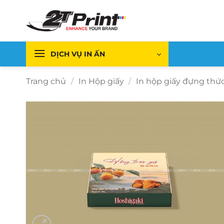
Bỏ
qua
nội
dung
DỊCH VỤ IN ẤN
Trang chủ
/
In Hộp giấy
/
In hộp giấy đựng thứ