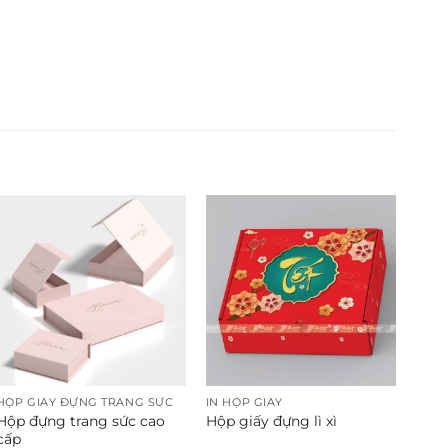
HỘP GIẤY ĐỰNG TRANG SỨC
IN HỘP GIẤY
Hộp đựng trang sức cao
Hộp giấy đựng lì xì
cấp