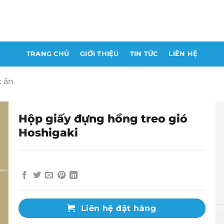
TRANG CHỦ
GIỚI THIỆU
TIN TỨC
LIÊN HỆ
c ăn
Hộp giấy đựng hồng treo gió
Hoshigaki
Liên hệ đặt hàng