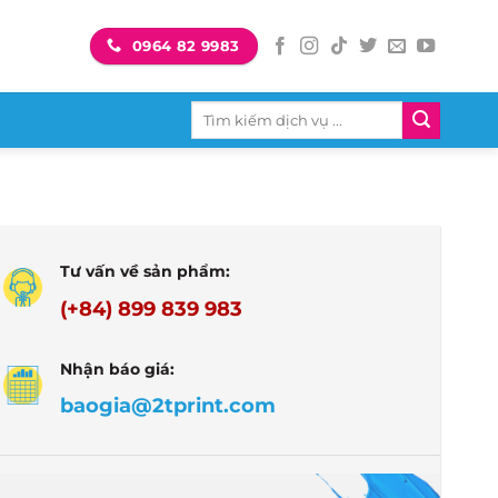
0964 82 9983
Tìm
kiếm:
Tư vấn về sản phẩm:
(+84) 899 839 983
Nhận báo giá:
baogia@2tprint.com