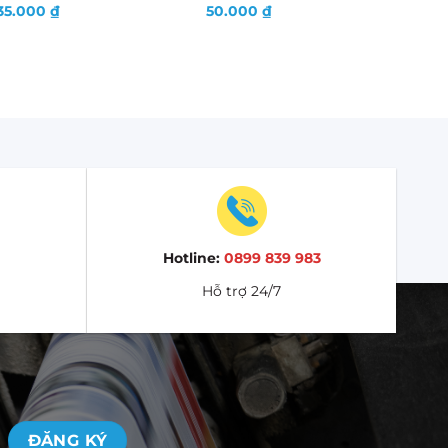
35.000
₫
50.000
₫
Hotline:
0899 839 983
Hỗ trợ 24/7