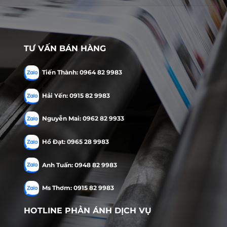
TƯ VẤN BÁN HÀNG
Tiến Thành: 0964 82 9983
Hải Yến: 0915 82 9983
Nguyễn Mai: 0962 82 9933
Hồ Đạt: 0965 28 9983
Anh Tuấn: 0948 82 9983
Ms Thơm: 0915 82 9983
HOTLINE PHẢN ÁNH DỊCH VỤ