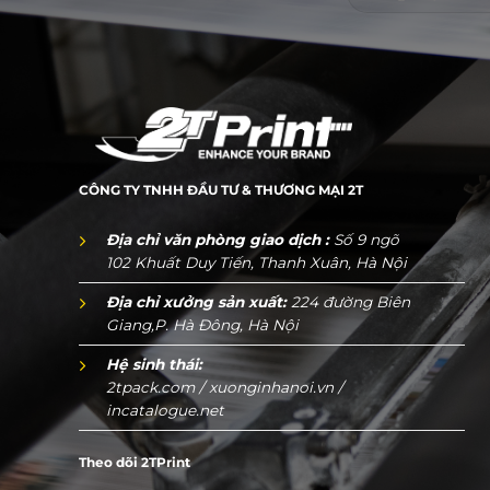
CÔNG TY TNHH ĐẦU TƯ & THƯƠNG MẠI 2T
Địa chỉ văn phòng giao dịch :
Số 9 ngõ
102 Khuất Duy Tiến, Thanh Xuân, Hà Nội
Địa chỉ xưởng sản xuất:
224 đường Biên
Giang,P. Hà Đông, Hà Nội
Hệ sinh thái:
2tpack.com
/
xuonginhanoi.vn
/
incatalogue.net
Theo dõi 2TPrint