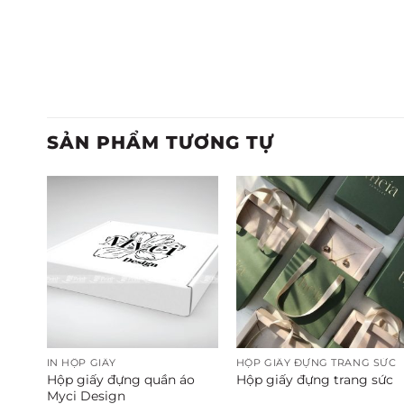
SẢN PHẨM TƯƠNG TỰ
SỨC
IN HỘP GIẤY
HỘP GIẤY ĐỰNG TRANG SỨC
Hộp giấy đựng quần áo
uyền
Hộp giấy đựng trang sức
Myci Design