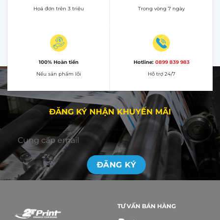
Hoá đơn trên 3 triệu
Trong vòng 7 ngày
100% Hoàn tiền
Hotline:
0899 839 983
Nếu sản phẩm lỗi
Hỗ trợ 24/7
ĐĂNG KÝ NHẬN KHUYẾN MÃI
TƯ VẤN BÁN HÀNG