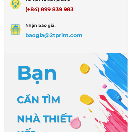
(+84) 899 839 983
Nhận báo giá:
baogia@2tprint.com
Bạn
CẦN TÌM
NHÀ THIẾT