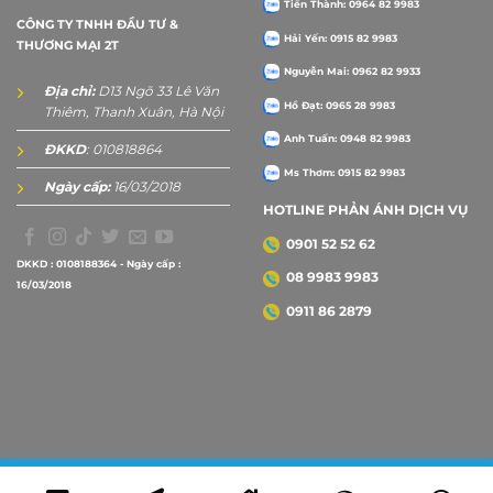
Tiến Thành: 0964 82 9983
CÔNG TY TNHH ĐẦU TƯ &
Hải Yến: 0915 82 9983
THƯƠNG MẠI 2T
Nguyễn Mai: 0962 82 9933
Địa chỉ:
D13 Ngõ 33 Lê Văn
Hồ Đạt: 0965 28 9983
Thiêm, Thanh Xuân, Hà Nội
Anh Tuấn: 0948 82 9983
ĐKKD
: 010818864
Ms Thơm: 0915 82 9983
Ngày cấp:
16/03/2018
HOTLINE PHẢN ÁNH DỊCH VỤ
0901 52 52 62
DKKD : 0108188364 - Ngày cấp :
08 9983 9983
16/03/2018
0911 86 2879
Copyright 2026 ©
2Tprint