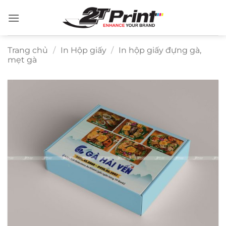
Bỏ
qua
nội
dung
Trang chủ
/
In Hộp giấy
/
In hộp giấy đựng gà,
mẹt gà