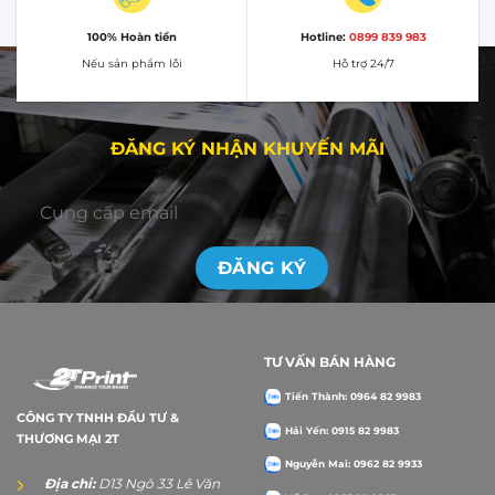
100% Hoàn tiền
Hotline:
0899 839 983
Nếu sản phẩm lỗi
Hỗ trợ 24/7
ĐĂNG KÝ NHẬN KHUYẾN MÃI
TƯ VẤN BÁN HÀNG
Tiến Thành: 0964 82 9983
CÔNG TY TNHH ĐẦU TƯ &
Hải Yến: 0915 82 9983
THƯƠNG MẠI 2T
Nguyễn Mai: 0962 82 9933
Địa chỉ:
D13 Ngõ 33 Lê Văn