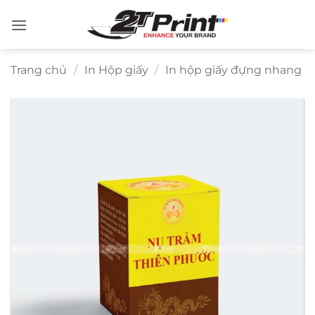
Bỏ
qua
nội
dung
Trang chủ
/
In Hộp giấy
/
In hộp giấy đựng nhang