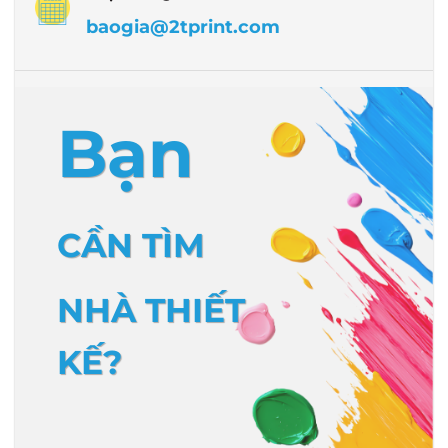
baogia@2tprint.com
Bạn
CẦN TÌM
NHÀ THIẾT
KẾ?