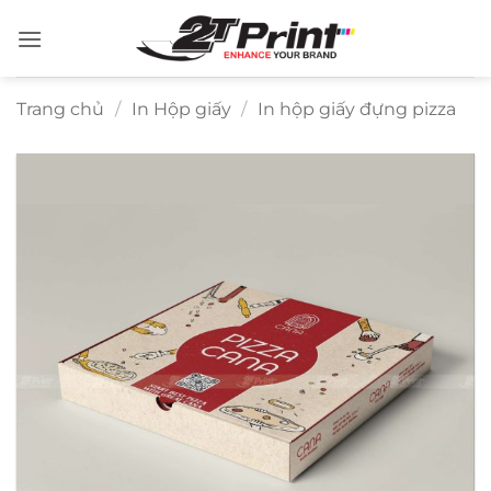
Bỏ
qua
nội
dung
Trang chủ
/
In Hộp giấy
/
In hộp giấy đựng pizza