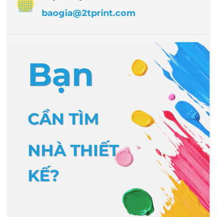
baogia@2tprint.com
Bạn
CẦN TÌM
NHÀ THIẾT
KẾ?