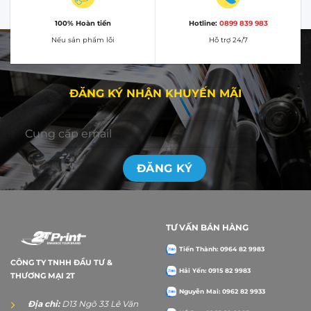
100% Hoàn tiền
Hotline:
0899 839 983
Nếu sản phẩm lỗi
Hỗ trợ 24/7
ĐĂNG KÝ NHẬN KHUYẾN MÃI
TƯ VẤN BÁN HÀNG
Tiến Thành: 0964 82 9983
CÔNG TY TNHH ĐẦU TƯ &
Hải Yến: 0915 82 9983
THƯƠNG MẠI 2T
Nguyễn Mai: 0962 82 9933
Địa chỉ:
D13 Ngõ 33 Lê Văn