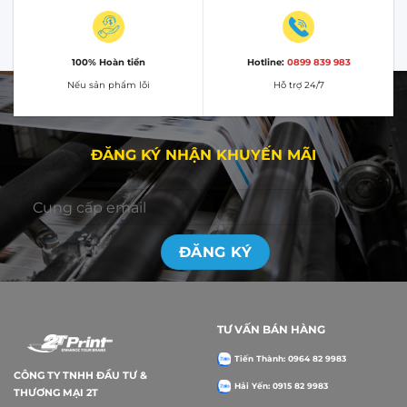
100% Hoàn tiền
Hotline:
0899 839 983
Nếu sản phẩm lỗi
Hỗ trợ 24/7
ĐĂNG KÝ NHẬN KHUYẾN MÃI
TƯ VẤN BÁN HÀNG
Tiến Thành: 0964 82 9983
CÔNG TY TNHH ĐẦU TƯ &
Hải Yến: 0915 82 9983
THƯƠNG MẠI 2T