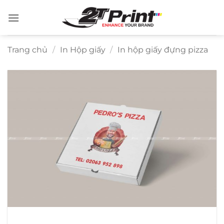
Bỏ
qua
nội
dung
Trang chủ
/
In Hộp giấy
/
In hộp giấy đựng pizza