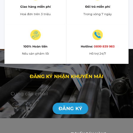
Giao hàng miễn phí
Đổi trả miễn phí
Hoá đơn trên 3 triệu
Trong vòng 7 ngày
100% Hoàn tiền
Hotline:
0899 839 983
Nếu sản phẩm lỗi
Hỗ trợ 24/7
ĐĂNG KÝ NHẬN KHUYẾN MÃI