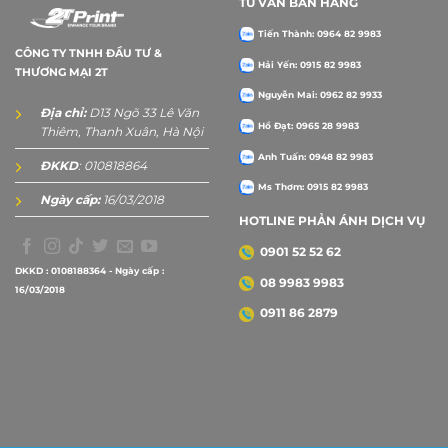
TƯ VẤN BÁN HÀNG
Tiến Thành: 0964 82 9983
CÔNG TY TNHH ĐẦU TƯ &
Hải Yến: 0915 82 9983
THƯƠNG MẠI 2T
Nguyễn Mai: 0962 82 9933
Địa chỉ:
D13 Ngõ 33 Lê Văn
Hồ Đạt: 0965 28 9983
Thiêm, Thanh Xuân, Hà Nội
Anh Tuấn: 0948 82 9983
ĐKKD
: 010818864
Ms Thơm: 0915 82 9983
Ngày cấp:
16/03/2018
HOTLINE PHẢN ÁNH DỊCH VỤ
0901 52 52 62
DKKD : 0108188364 - Ngày cấp :
08 9983 9983
16/03/2018
0911 86 2879