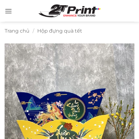
Bỏ
qua
nội
dung
Trang chủ
/
Hộp đựng quà tết