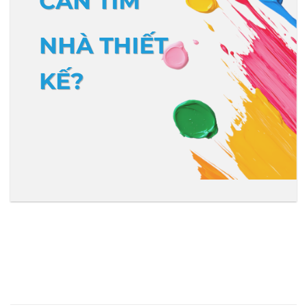
CẦN TÌM
NHÀ THIẾT
KẾ?