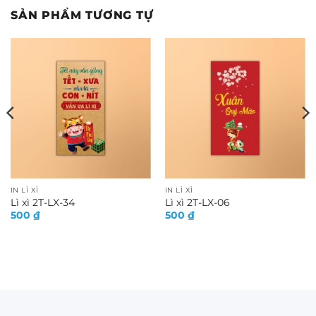
SẢN PHẨM TƯƠNG TỰ
IN LÌ XÌ
IN LÌ XÌ
Lì xì 2T-LX-34
Lì xì 2T-LX-06
500
₫
500
₫