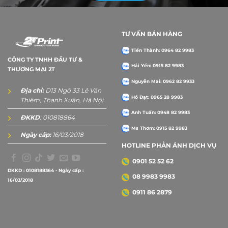
TƯ VẤN BÁN HÀNG
Tiến Thành: 0964 82 9983
CÔNG TY TNHH ĐẦU TƯ &
Hải Yến: 0915 82 9983
THƯƠNG MẠI 2T
Nguyễn Mai: 0962 82 9933
Địa chỉ:
D13 Ngõ 33 Lê Văn
Hồ Đạt: 0965 28 9983
Thiêm, Thanh Xuân, Hà Nội
Anh Tuấn: 0948 82 9983
ĐKKD
: 010818864
Ms Thơm: 0915 82 9983
Ngày cấp:
16/03/2018
HOTLINE PHẢN ÁNH DỊCH VỤ
0901 52 52 62
DKKD : 0108188364 - Ngày cấp :
08 9983 9983
16/03/2018
0911 86 2879