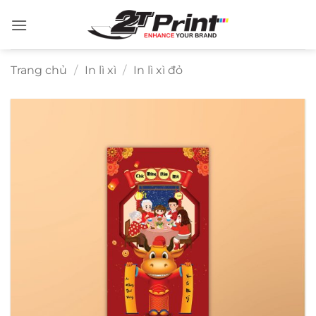
Bỏ
qua
nội
dung
Trang chủ
/
In lì xì
/
In lì xì đỏ