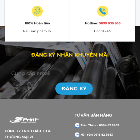
100% Hoàn tiền
Hotline:
0899 839 983
Nếu sản phẩm lỗi
Hỗ trợ 24/7
ĐĂNG KÝ NHẬN KHUYẾN MÃI
TƯ VẤN BÁN HÀNG
Tiến Thành: 0964 82 9983
CÔNG TY TNHH ĐẦU TƯ &
Hải Yến: 0915 82 9983
THƯƠNG MẠI 2T