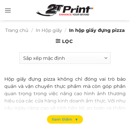
Bỏ
qua
nội
dung
Trang chủ
/
In Hộp giấy
/
In hộp giấy đựng pizza
LỌC
Hộp giấy đựng pizza không chỉ đóng vai trò bảo
quản và vận chuyển thực phẩm mà còn góp phần
quan trọng trong việc nâng cao hình ảnh thương
hiệu của các cửa hàng kinh doanh ẩm thực. Với nhu
cầu ngày càng cao về tính tiện lợi, an toàn và thẩm
mỹ, in hộp giấy đựng pizza đang trở thành giải pháp
Xem thêm
▼
được nhiều doanh nghiệp ưu tiên lựa chọn. Cùng
2TPrint tìm hiểu chi tiết về chất liệu, kiểu dáng và