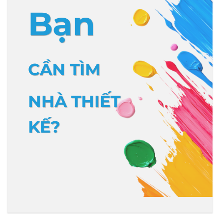
Bạn
CẦN TÌM
NHÀ THIẾT
KẾ?