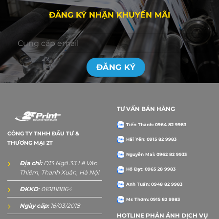
ĐĂNG KÝ NHẬN KHUYẾN MÃI
TƯ VẤN BÁN HÀNG
Tiến Thành: 0964 82 9983
CÔNG TY TNHH ĐẦU TƯ &
Hải Yến: 0915 82 9983
THƯƠNG MẠI 2T
Nguyễn Mai: 0962 82 9933
Địa chỉ:
D13 Ngõ 33 Lê Văn
Hồ Đạt: 0965 28 9983
Thiêm, Thanh Xuân, Hà Nội
Anh Tuấn: 0948 82 9983
ĐKKD
: 010818864
Ms Thơm: 0915 82 9983
Ngày cấp:
16/03/2018
HOTLINE PHẢN ÁNH DỊCH VỤ