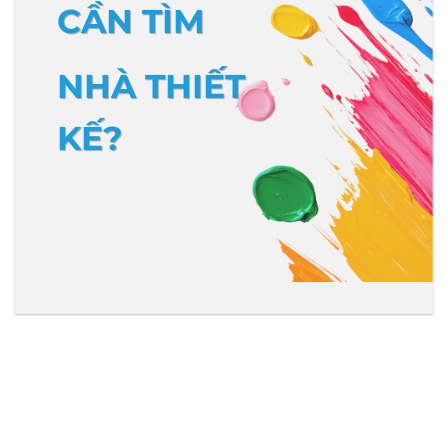
CẦN TÌM
NHÀ THIẾT
KẾ?