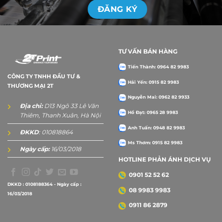
TƯ VẤN BÁN HÀNG
Tiến Thành: 0964 82 9983
CÔNG TY TNHH ĐẦU TƯ &
Hải Yến: 0915 82 9983
THƯƠNG MẠI 2T
Nguyễn Mai: 0962 82 9933
Địa chỉ:
D13 Ngõ 33 Lê Văn
Hồ Đạt: 0965 28 9983
Thiêm, Thanh Xuân, Hà Nội
Anh Tuấn: 0948 82 9983
ĐKKD
: 010818864
Ms Thơm: 0915 82 9983
Ngày cấp:
16/03/2018
HOTLINE PHẢN ÁNH DỊCH VỤ
0901 52 52 62
DKKD : 0108188364 - Ngày cấp :
08 9983 9983
16/03/2018
0911 86 2879