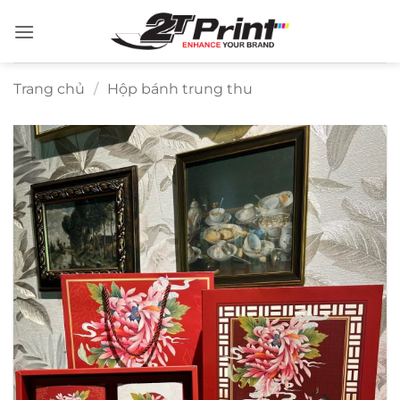
Bỏ
qua
nội
dung
Trang chủ
/
Hộp bánh trung thu