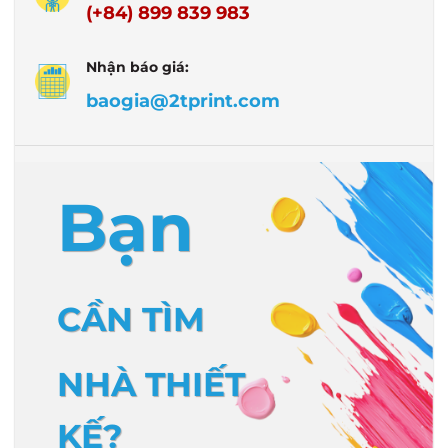
(+84) 899 839 983
Nhận báo giá:
baogia@2tprint.com
Bạn
CẦN TÌM
NHÀ THIẾT
KẾ?