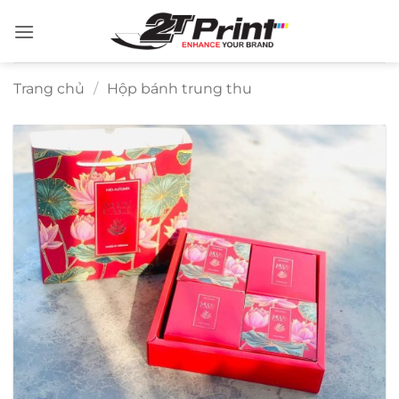
Bỏ
qua
nội
dung
Trang chủ
/
Hộp bánh trung thu