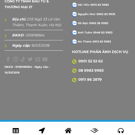
CÔNG TY TNHH ĐẦU TƯ &
Hải Yến: 0915 82 9983
THƯƠNG MẠI 2T
Nguyễn Mai: 0962 82 9933
Địa chỉ:
D13 Ngõ 33 Lê Văn
Hồ Đạt: 0965 28 9983
Thiêm, Thanh Xuân, Hà Nội
Anh Tuấn: 0948 82 9983
ĐKKD
: 010818864
Ms Thơm: 0915 82 9983
Ngày cấp:
16/03/2018
HOTLINE PHẢN ÁNH DỊCH VỤ
0901 52 52 62
DKKD : 0108188364 - Ngày cấp :
08 9983 9983
16/03/2018
0911 86 2879
Copyright 2026 ©
2Tprint