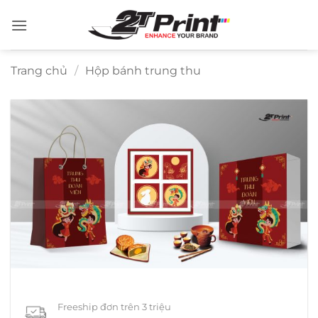
Bỏ
qua
nội
dung
Trang chủ
/
Hộp bánh trung thu
Freeship đơn trên 3 triệu