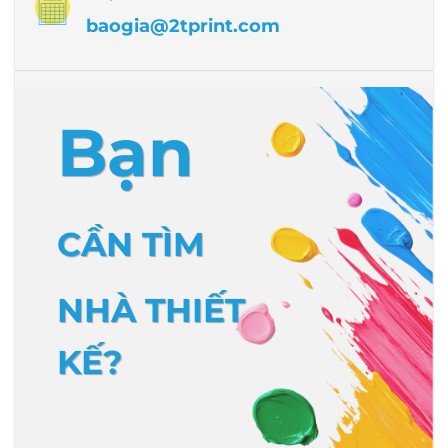
baogia@2tprint.com
Bạn
CẦN TÌM
NHÀ THIẾT
KẾ?