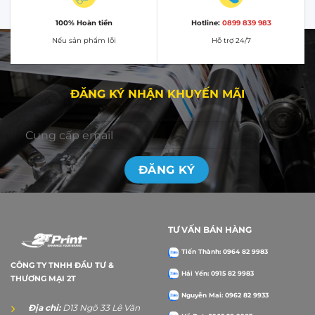
100% Hoàn tiền
Hotline:
0899 839 983
Nếu sản phẩm lỗi
Hỗ trợ 24/7
ĐĂNG KÝ NHẬN KHUYẾN MÃI
TƯ VẤN BÁN HÀNG
Tiến Thành: 0964 82 9983
CÔNG TY TNHH ĐẦU TƯ &
Hải Yến: 0915 82 9983
THƯƠNG MẠI 2T
Nguyễn Mai: 0962 82 9933
Địa chỉ:
D13 Ngõ 33 Lê Văn