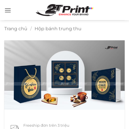
Bỏ
qua
nội
dung
Trang chủ
/
Hộp bánh trung thu
Freeship đơn trên 3 triệu