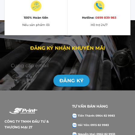
100% Hoàn tiền
Hotline:
0899 839 983
Nếu sản phẩm lỗi
Hỗ trợ 24/7
ĐĂNG KÝ NHẬN KHUYẾN MÃI
TƯ VẤN BÁN HÀNG
Tiến Thành: 0964 82 9983
CÔNG TY TNHH ĐẦU TƯ &
Hải Yến: 0915 82 9983
THƯƠNG MẠI 2T
Nguyễn Mai: 0962 82 9933